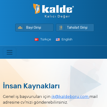
Bayi Girişi
Tahsilat Girişi
Türkçe
English
İnsan Kaynakları
Genel iş başvuruları için
ik@kaldeboru.com
mail
adresine cv’nizi gönderebilirsiniz.