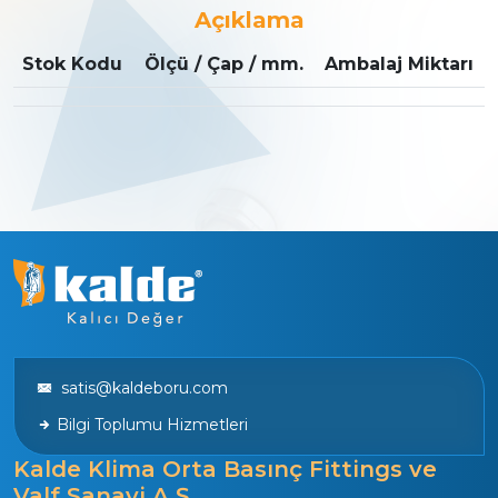
Açıklama
Stok Kodu
Ölçü / Çap / mm.
Ambalaj Miktarı
satis@kaldeboru.com
Bilgi Toplumu Hizmetleri
Kalde Klima Orta Basınç Fittings ve
Valf Sanayi A.Ş.