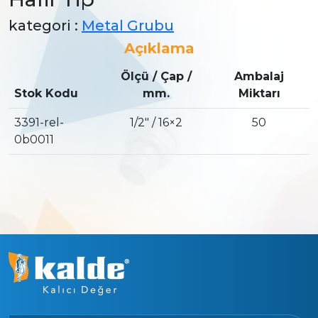
kategori :
Metal Grubu
Açıklama
Ölçü / Çap /
Ambalaj
Stok Kodu
mm.
Miktarı
3391-rel-
1/2″ / 16×2
50
0b0011