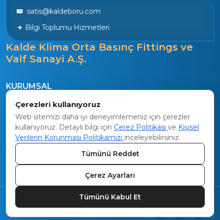
satis@kaldeboru.com
Bilgi Toplumu Hizmetleri
Kalde Klima Orta Basınç Fittings ve
Valf Sanayi A.Ş.
KURUMSAL
Tarihçe
Çerezleri kullanıyoruz
Vizyon
Web sitemizi daha iyi deneyimlemeniz için çerezler
kullanıyoruz. Detaylı bilgi için
Çerez Politikası
ve
Kişisel
Kalite Politikamız
Verilerin Korunması Politikamızı
inceleyebilirsiniz.
ÜRETİM
Tümünü Reddet
Sistem Üretimi
Çerez Ayarları
Tümünü Kabul Et
Web Tasarım :
Organik İnsan