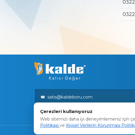
0322
0322
satis@kaldeboru.com
Bilgi Toplumu Hizmetleri
Çerezleri kullanıyoruz
Web sitemizi daha iyi deneyimlemeniz için çere
Politikası
ve
Kişisel Verilerin Korunması Politi
Web Tasarım :
Organik İnsan