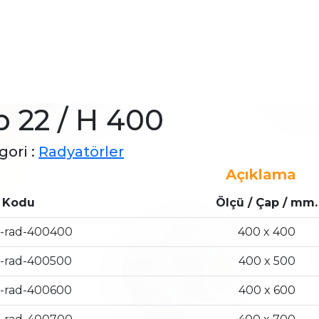
p 22 / H 400
gori :
Radyatörler
Açıklama
 Kodu
Ölçü / Çap / mm.
-rad-400400
400 x 400
-rad-400500
400 x 500
-rad-400600
400 x 600