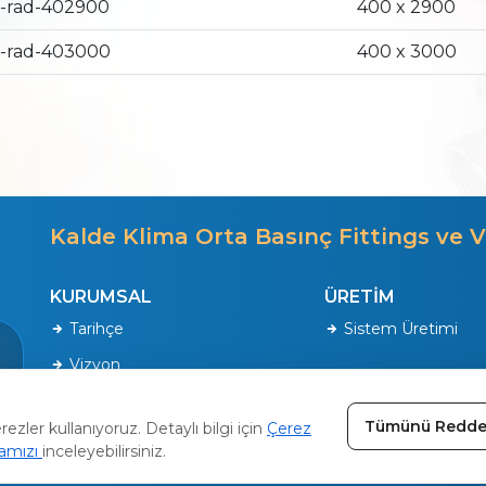
-rad-402900
400 x 2900
-rad-403000
400 x 3000
Kalde Klima Orta Basınç Fittings ve V
KURUMSAL
ÜRETİM
Tarihçe
Sistem Üretimi
Vizyon
Kalite Politikamız
Tümünü Redde
zler kullanıyoruz. Detaylı bilgi için
Çerez
kamızı
inceleyebilirsiniz.