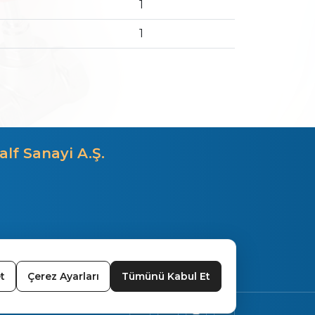
1
1
alf Sanayi A.Ş.
t
Çerez Ayarları
Tümünü Kabul Et