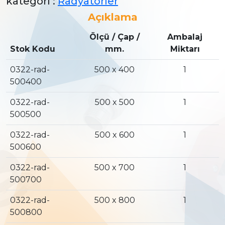
kategori :
Radyatörler
Açıklama
Ölçü / Çap /
Ambalaj
Stok Kodu
mm.
Miktarı
0322-rad-
500 x 400
1
500400
0322-rad-
500 x 500
1
500500
0322-rad-
500 x 600
1
500600
0322-rad-
500 x 700
1
500700
0322-rad-
500 x 800
1
500800