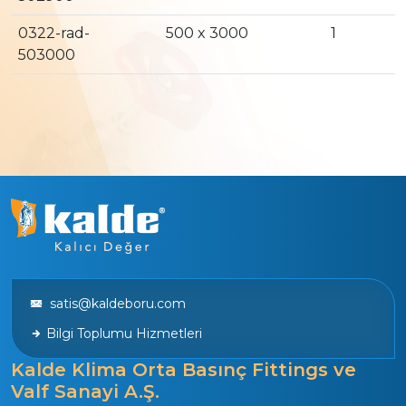
0322-rad-
500 x 3000
1
503000
satis@kaldeboru.com
Bilgi Toplumu Hizmetleri
Kalde Klima Orta Basınç Fittings ve
Valf Sanayi A.Ş.