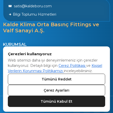
satis@kaldeboru.com
Bilgi Toplumu Hizmetleri
Kalde Klima Orta Basınç Fittings ve
Valf Sanayi A.Ş.
KURUMSAL
Tarihçe
Çerezleri kullanıyoruz
Vizyon
Web sitemizi daha iyi deneyimlemeniz için çerezler
kullanıyoruz. Detaylı bilgi için
Çerez Politikası
ve
Kişisel
Kalite Politikamız
Verilerin Korunması Politikamızı
inceleyebilirsiniz.
ÜRETİM
Tümünü Reddet
Sistem Üretimi
Çerez Ayarları
Tümünü Kabul Et
Web Tasarım :
Organik İnsan