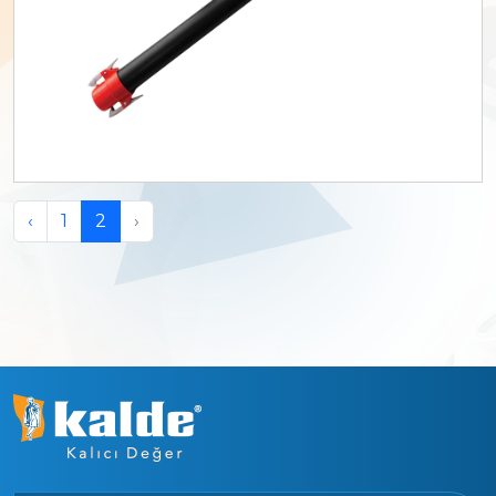
‹
1
2
›